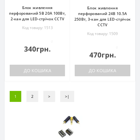
Блок живлення
Блок живлення
перфорований 5В 20А 100Вт,
перфорований 24В 10.5А
2-кан для LED-стрічок CCTV
250Вт, 3-кан для LED-стрічок
CCTV
Код товару: 1513
Код товару: 1509
0
340грн.
0
470грн.
ДО КОШИКА
ДО КОШИКА
1
2
>
>|