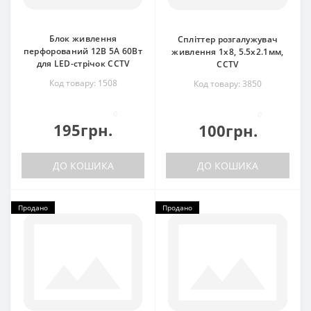
Блок живлення
Спліттер розгалужувач
перфорований 12В 5А 60Вт
живлення 1x8, 5.5x2.1мм,
для LED-стрічок CCTV
CCTV
Код товару: 1508
Код товару: 3850
0
0
195грн.
100грн.
ДО КОШИКА
ДО КОШИКА
Продано
Продано