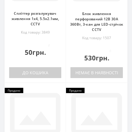
Спліттер розгалужувач
Блок живлення
живлення 1x4, 5.5x2.1мм,
перфорований 12В 30А
CCTV
360Вт, 3-кан для LED-стрічок
CCTV
Код товару: 3849
Код товару: 1507
0
50грн.
0
530грн.
ДО КОШИКА
НЕМАЄ В НАЯВНОСТІ
Продано
Продано