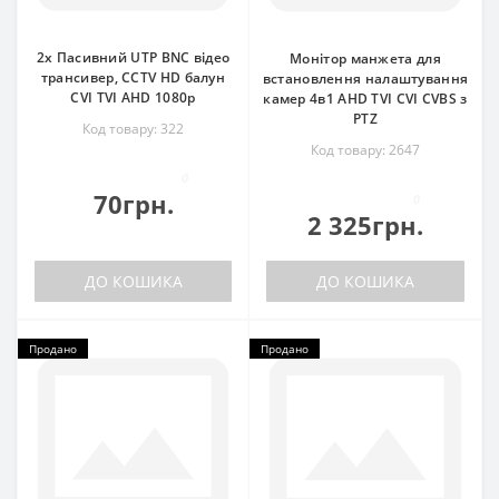
2х Пасивний UTP BNC відео
Монітор манжета для
трансивер, CCTV HD балун
встановлення налаштування
CVI TVI AHD 1080p
камер 4в1 AHD TVI CVI CVBS з
PTZ
Код товару: 322
Код товару: 2647
0
70грн.
0
2 325грн.
ДО КОШИКА
ДО КОШИКА
Продано
Продано