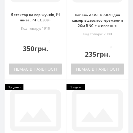
Детектор камер жучків, ІЧ
Кабель AKV-CKR-020 для
лінза, РЧ CC308+
камер відеоспостереження
20м BNC + живлення
Код товару: 1919
Код товару: 2080
0
350грн.
0
235грн.
НЕМАЄ В НАЯВНОСТІ
НЕМАЄ В НАЯВНОСТІ
Продано
Продано