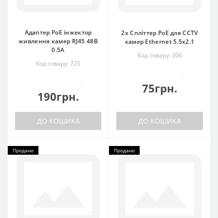
Адаптер PoE інжектор
2x Спліттер PoE для CCTV
живлення камер RJ45 48В
камер Ethernet 5.5x2.1
0.5А
Код товару: 306
Код товару: 725
0
75грн.
0
190грн.
ДО КОШИКА
ДО КОШИКА
Продано
Продано