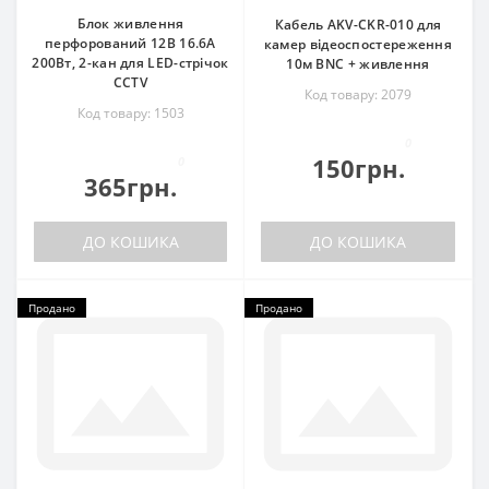
Блок живлення
Кабель AKV-CKR-010 для
перфорований 12В 16.6А
камер відеоспостереження
200Вт, 2-кан для LED-стрічок
10м BNC + живлення
CCTV
Код товару: 2079
Код товару: 1503
0
150грн.
0
365грн.
ДО КОШИКА
ДО КОШИКА
Продано
Продано