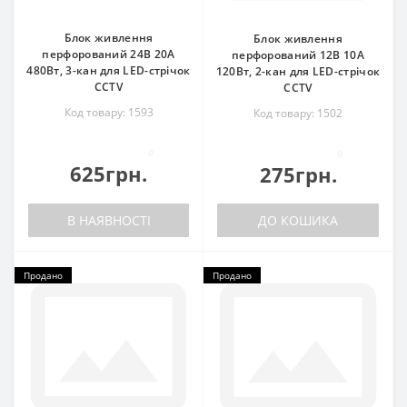
Блок живлення
Блок живлення
перфорований 24В 20А
перфорований 12В 10А
480Вт, 3-кан для LED-стрічок
120Вт, 2-кан для LED-стрічок
CCTV
CCTV
Код товару: 1593
Код товару: 1502
0
0
625грн.
275грн.
В НАЯВНОСТІ
ДО КОШИКА
Продано
Продано