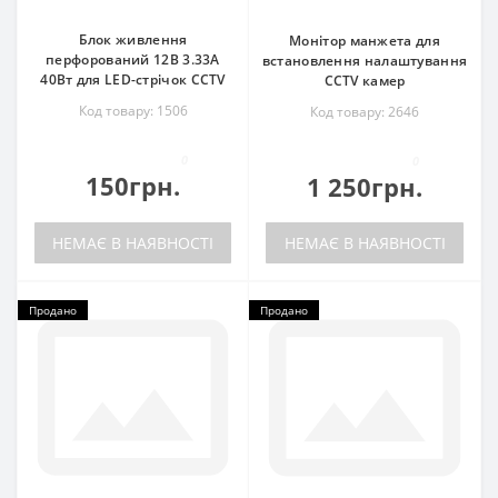
Блок живлення
Монітор манжета для
перфорований 12В 3.33А
встановлення налаштування
40Вт для LED-стрічок CCTV
CCTV камер
Код товару: 1506
Код товару: 2646
0
0
150грн.
1 250грн.
НЕМАЄ В НАЯВНОСТІ
НЕМАЄ В НАЯВНОСТІ
Продано
Продано